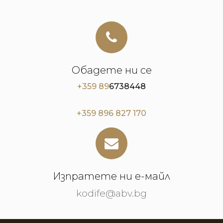
Обадете ни се
+359 89
6738448
+359 896 827 170
Изпратете ни е-майл
kodife@abv.bg